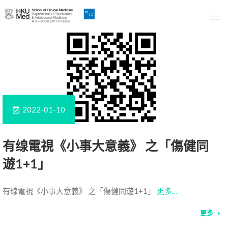
Skip
to
Main
Content
跳
到
主
要
2022-01-10
內
容
有缐電視《小事大意義》 之「傷健同
遊1+1」
有缐電視《小事大意義》 之「傷健同遊1+1」
更多…
更多