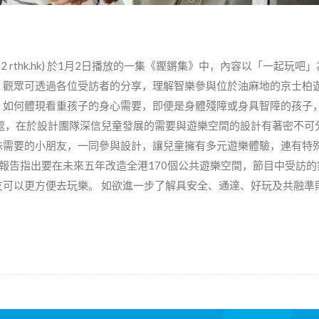
2 rthk.hk) 於1月2日播放的一集《鏗鏘集》中，內容以「一起玩吧
，觀眾可透過各位受訪者的分享，理解智樂參與位於油麻地的京士柏
，如何體現看重孩子的身心需要，即便是身體殘障或身具智障的孩子
處，在於設計團隊深信兒童發展的需要與遊樂空間的設計有著密不可
殊需要的小朋友，一同參與設計，讓兒童擁有多元遊樂體驗，連有特
政報告指出要在未來五年改造全港170個公共遊樂空間，節目中受訪
可以更方便去玩樂。 如欲進一步了解具安全、通達、好玩及共融準