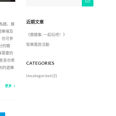
GO
近期文章
」為題，展
遊樂場及
《鏗鏘集: 一起玩吧！》
，也可參
智樂籌款活動
分的關
殊需要的
的家長也希
CATEGORIES
則的遊樂
Uncategorized
(2)
更多