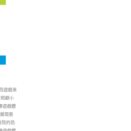
院遊戲漸
並照顧小
療遊戲體
式展現患
住院的恐
療遊戲體