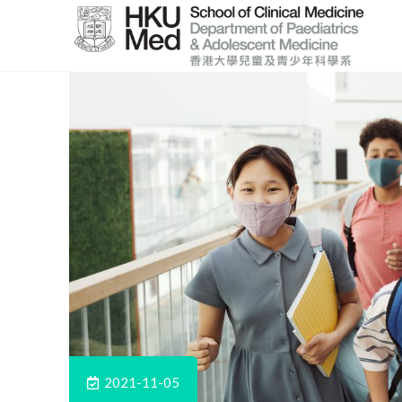
Skip
to
Main
Content
跳
到
主
要
內
容
2021-11-05