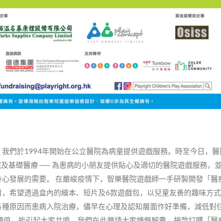
我們於1994年開始在公立醫院為病童提供遊戲服務。時至今日，醫
院及基礎醫療 ── 為患病的小朋友提供貼心及適切的醫院遊戲服務，
心發展的需要。 在嚴峻疫情下，智樂醫院遊戲師一手研製開發「醫
目，希望透過盒內的繪本、短片及6款遊戲包，以兒童友善的趣味方
各種原因而患病入院治療，儘早在心理及認知層面作好準備，減低對
價值，能引起大家共鳴，我們在此懇請大家慷慨解囊，捐款訂購「醫