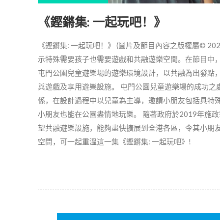
《鏗鏘集: 一起玩吧！》
《鏗鏘集: 一起玩吧！》 (圖片及節目內容之版權屬© 202
示特殊需要孩子也需要遊戲和共融遊樂空間。在節目中
屯門公園兒童遊樂場的遊樂環境設計，以共融為出發點
與遊戲及享用遊樂設施。 屯門公園兒童遊樂場的成功之
係，在設計過程中以兒童為主導，邀請小朋友包括具特
小朋友也能在公園盡情地玩樂。 隨著政府於2019年施
望共融遊樂設施，能夠盡快擴展到全港各區，令其小朋友
空間，可一起重溫這一集《鏗鏘集: 一起玩吧》!