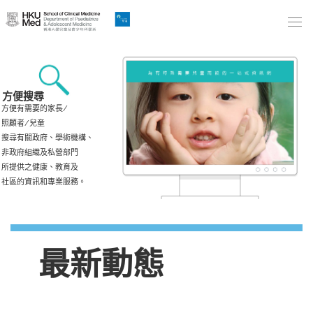
Skip
to
Main
Content
跳
方便搜尋
到
方便有需要的家長/
照顧者/兒童
主
搜尋有關政府、學術機構、
要
非政府組織及私營部門
內
所提供之健康、教育及
社區的資訊和專業服務。
容
最新動態