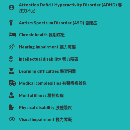
Attention Deficit Hyperactivity Disorder (ADHD) 專
注力不足
Autism Spectrum Disorder (ASD) 自閉症
Chronic health 長期病患
Hearing impairment 聽力障礙
Intellectual disability 智力障礙
Learning difficulties 學習困難
Medical complexities 有醫療複雜性
Mental illness 精神疾病
Physical disability 肢體殘疾
Visual impairment 視力障礙