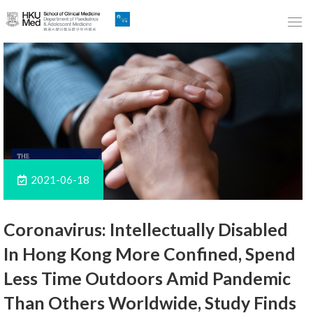
Skip
to
Main
Content
跳
到
主
要
內
2021-06-18
容
Coronavirus: Intellectually Disabled
In Hong Kong More Confined, Spend
Less Time Outdoors Amid Pandemic
Than Others Worldwide, Study Finds