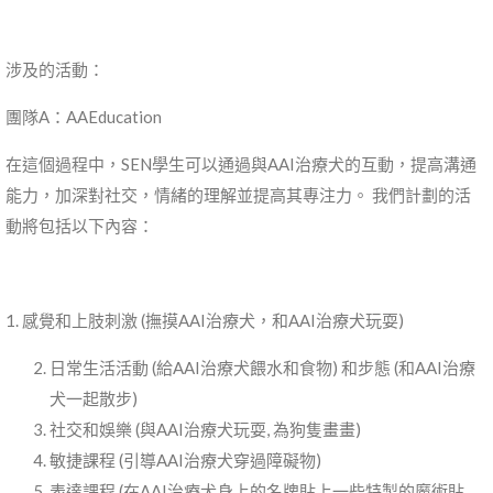
涉及的活動：
團隊A：AAEducation
在這個過程中，SEN學生可以通過與AAI治療犬的互動，提高溝通
能力，加深對社交，情緒的理解並提高其專注力。 我們計劃的活
動將包括以下內容：
1. 感覺和上肢刺激 (撫摸AAI治療犬，和AAI治療犬玩耍)
日常生活活動 (給AAI治療犬餵水和食物) 和步態 (和AAI治療
犬一起散步)
社交和娛樂 (與AAI治療犬玩耍, 為狗隻畫畫)
敏捷課程 (引導AAI治療犬穿過障礙物)
表達課程 (在AAI治療犬身上的名牌貼上一些特製的魔術貼