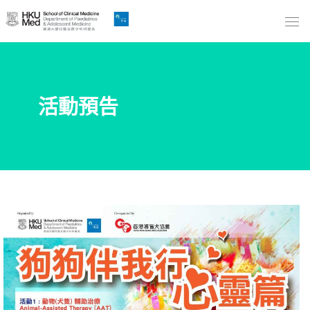
Skip
to
Main
Content
跳
活動預告
到
主
要
內
容