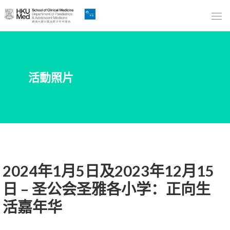
Skip
to
Main
Content
跳
活動照片
到
主
要
內
容
2024年1月5日及2023年12月15
日 – 圣公会圣雅各小学：正向生
活嘉年华