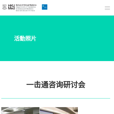
Skip
to
Main
Content
跳
活動照片
到
主
要
內
容
一击通咨询研讨会