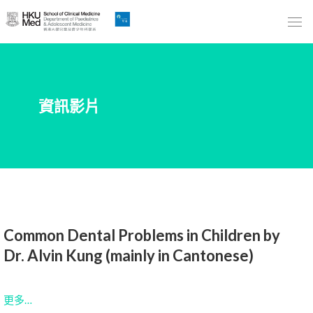
Skip
to
Main
Content
跳
資訊影片
到
主
要
內
容
Common Dental Problems in Children by
Dr. Alvin Kung (mainly in Cantonese)
更多…