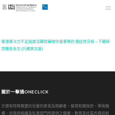
Skip
to
Main
Content
跳
到
香港專注力不足過度活躍症藥物中毒事例的 描述性分析 – 下載研
主
究報告全文 (只備英文版)
要
內
容
關於一擊通ONECLICK
方便有特殊需要的兒童的家長及照顧者，搜尋有關政府、學術機
構、非政府組織及私營部門所提供之健康、教育及社區的資訊和