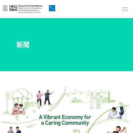
Skip
to
Main
Content
跳
新聞
到
主
要
內
容