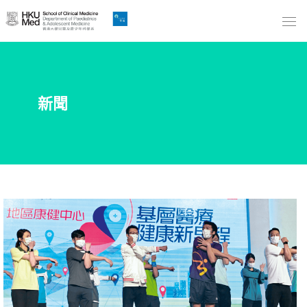
Skip
to
Main
Content
跳
新聞
到
主
要
內
容