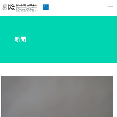
Skip
to
Main
Content
跳
新聞
到
主
要
內
容