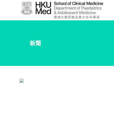
Skip
to
Main
Content
跳
到
新聞
主
要
內
容