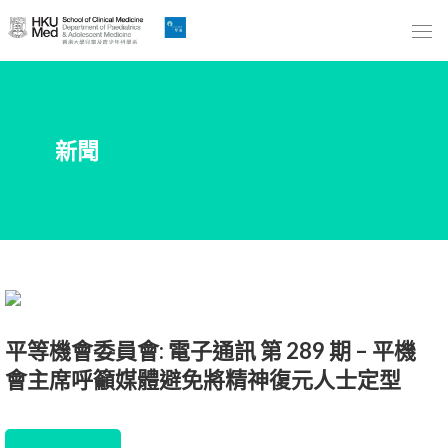
Skip
to
Main
Content
跳
新聞
到
主
要
內
容
平等機會委員會: 電子通訊 第 289 期 – 平機
會主席呼籲媒體避免將精神復元人士定型