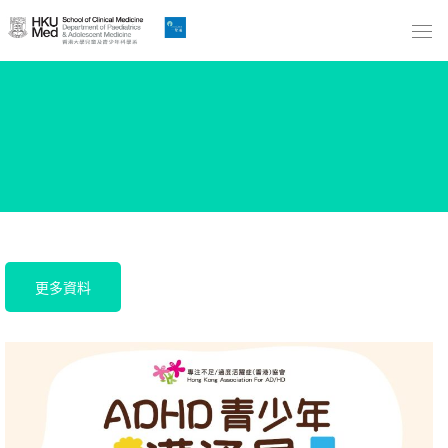
Skip
to
Main
Content
跳
到
主
要
內
容
更多資料