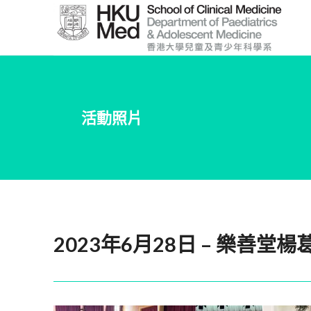
Skip
to
Main
Content
跳
到
活動照片
主
要
內
容
2023年6月28日 – 樂善