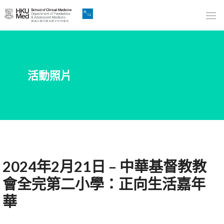
Skip
to
Main
Content
跳
活動照片
到
主
要
內
容
2024年2月21日
– 中華基督教教
會全完第二小學：正向生活嘉年
華