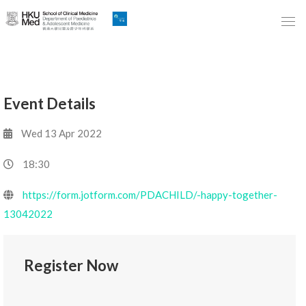
Skip
to
Main
Content
跳
Event Details
到
主
Wed 13 Apr 2022
要
內
18:30
容
https://form.jotform.com/PDACHILD/-happy-together-
13042022
Register Now