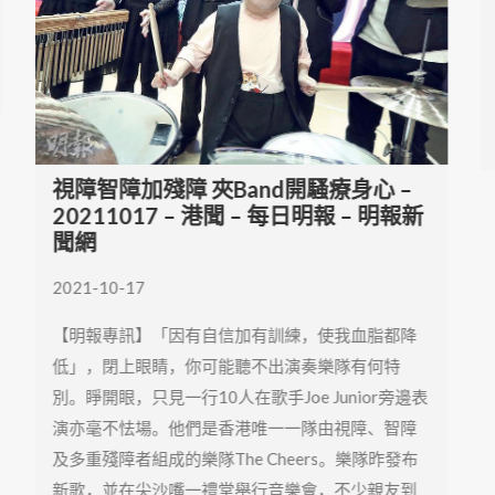
視障智障加殘障 夾Band開騷療身心 –
20211017 – 港聞 – 每日明報 – 明報新
聞網
2021-10-17
【明報專訊】「因有自信加有訓練，使我血脂都降
低」，閉上眼睛，你可能聽不出演奏樂隊有何特
別。睜開眼，只見一行10人在歌手Joe Junior旁邊表
演亦毫不怯場。他們是香港唯一一隊由視障、智障
及多重殘障者組成的樂隊The Cheers。樂隊昨發布
新歌，並在尖沙嘴一禮堂舉行音樂會，不少親友到