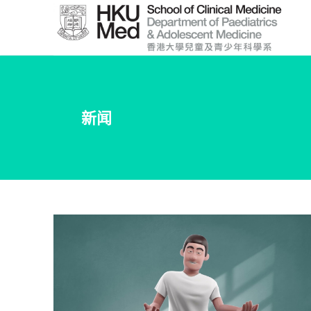
Skip
to
Main
Content
跳
到
新闻
主
要
內
容