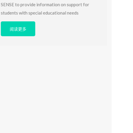
SENSE to provide information on support for
students with special educational needs
阅读更多