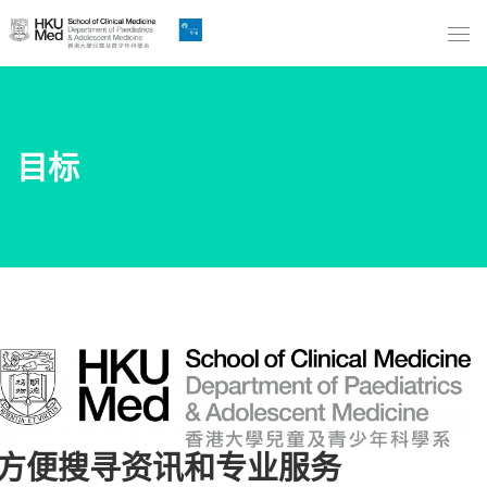
Skip
to
Main
Content
跳
目标
到
主
要
內
容
方便搜寻资讯和专业服务