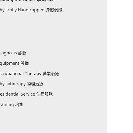
hysically Handicapped 身體弱能
iagnosis 診斷
Equipment 設備
ccupational Therapy 職業治療
hysiotherapy 物理治療
esidential Service 住宿服務
raining 培訓