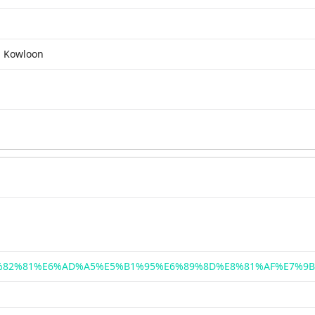
, Kowloon
E9%82%81%E6%AD%A5%E5%B1%95%E6%89%8D%E8%81%AF%E7%9B%9F-