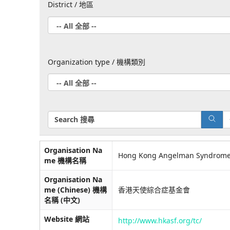
District / 地區
-
-
All
Organization type / 機構類別
全部
-
-
-
-
All
Search
全部
-
Organisation Na
Hong Kong Angelman Syndrome
me 機構名稱
-
Organisation Na
me (Chinese) 機構
香港天使綜合症基金會
名稱 (中文)
Website 網站
http://www.hkasf.org/tc/