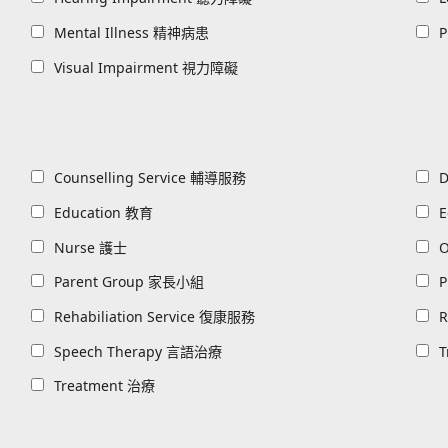
All
All
Mental Illness 精神病患
P
All
Visual Impairment 視力障礙
All
All
Counselling Service 輔導服務
D
All
All
Education 教育
All
All
Nurse 護士
O
All
All
Parent Group 家長小組
P
All
All
Rehabiliation Service 復康服務
R
All
All
Speech Therapy 言語治療
T
All
Treatment 治療