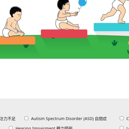
All
All
D) 專注力不足
Autism Spectrum Disorder (ASD) 自閉症
C
All
All
Hearing Impairment 聽力障礙
L