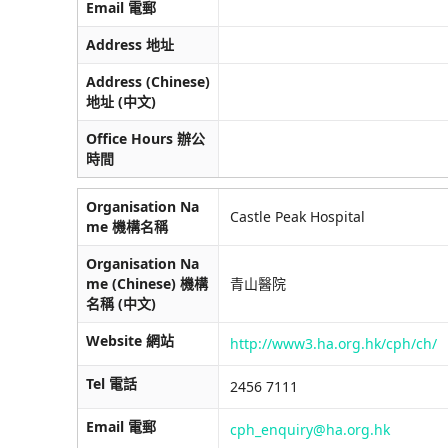
Email 電郵
Address 地址
Address (Chinese)
地址 (中文)
Office Hours 辦公
時間
Organisation Na
Castle Peak Hospital
me 機構名稱
Organisation Na
me (Chinese) 機構
青山醫院
名稱 (中文)
Website 網站
http://www3.ha.org.hk/cph/ch/
Tel 電話
2456 7111
Email 電郵
cph_enquiry@ha.org.hk