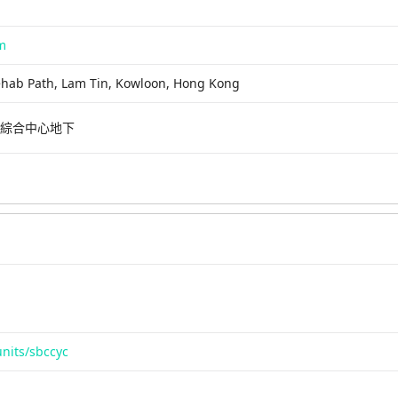
m
ehab Path, Lam Tin, Kowloon, Hong Kong
田綜合中心地下
units/sbccyc