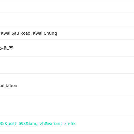
-15 Kwai Sau Road, Kwai Chung
5樓C室
ilitation
d=35&post=698&lang=zh&variant=zh-hk