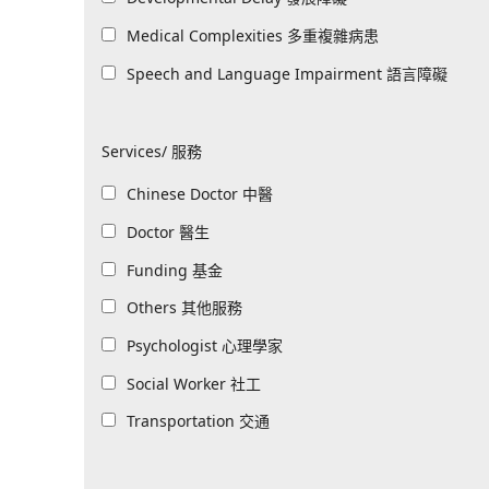
All
Medical Complexities 多重複雜病患
All
Speech and Language Impairment 語言障礙
Services/ 服務
All
Chinese Doctor 中醫
All
Doctor 醫生
All
Funding 基金
All
Others 其他服務
All
Psychologist 心理學家
All
Social Worker 社工
All
Transportation 交通