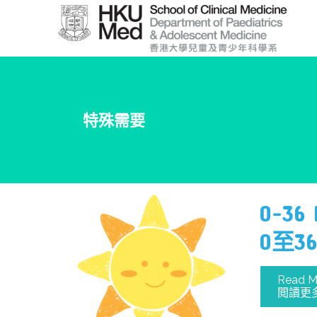
Skip
to
Main
Content
跳
到
特殊需要
主
要
內
容
0-36 
0
至
36
Read M
閲讀更