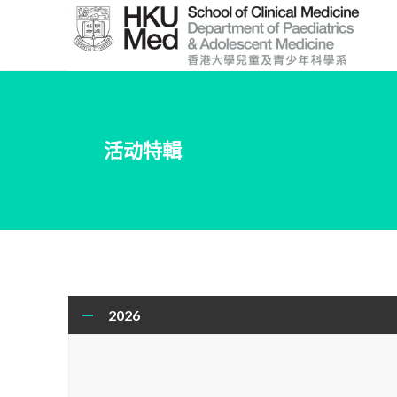
Skip
to
Main
Content
跳
到
活动特輯
主
要
內
容
2026