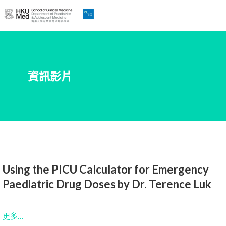
Skip
to
Main
Content
跳
資訊影片
到
主
要
內
容
Using the PICU Calculator for Emergency
Paediatric Drug Doses by Dr. Terence Luk
更多…