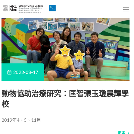
Skip
to
Main
Content
跳
到
主
要
內
2023-08-17
容
動物協助治療研究：匡智張玉瓊晨輝學
校
2019年4、5、11月
更多