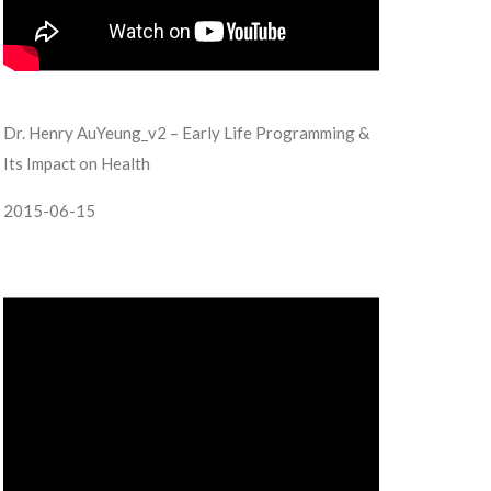
Dr. Henry AuYeung_v2 – Early Life Programming &
Its Impact on Health
2015-06-15