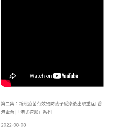
第二集：新冠疫苗有效預防孩子感染後出現重症| 香
有缐電視
港電台|「港式速遞」系列
2022-01
2022-08-08