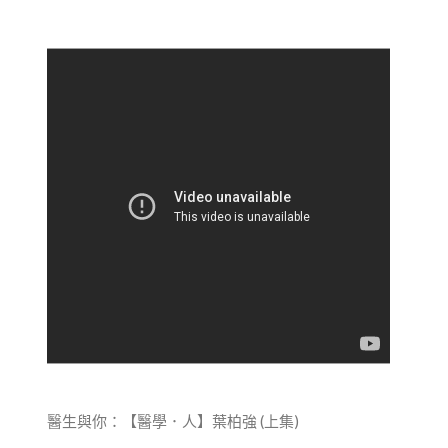
醫生與你：【醫學．人】葉柏強 (上集)