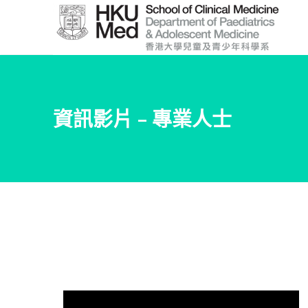
Skip
to
Main
Content
跳
到
資訊影片 – 專業人士
主
要
內
容