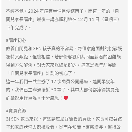
不經不覺，2024 年還有半個月便結朿了，而這一年的「自
閉兒家長講座」最後一講亦順利地在 12 月 11 日（星期三）
下午完成了。
#講座初心
教養自閉兒和 SEN 孩子真的不容易，每個家庭面對的挑戰既
獨特又艱鉅，但總相信，若部份客觀和共同面對著的困難能
得到方法解決，對大家來說總是好的，這就是幾年前展開
「自閉兒家長講座」計劃的初心了。
這一年我們一共主辦了 17 次免費公開講座，連同早幾年
的，我們已主辦過接近 50 場了，其中大部份都獲得講員允
許錄影用作重溫。十分感恩！
#寶貴資源
對 SEN 家長來說，這些講座是好寶貴的資源，家長可按著孩
子和家庭狀況去選擇收看，從而在知識上有所增長，獲得啟