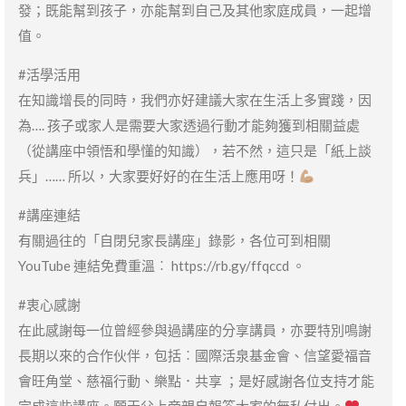
發；既能幫到孩子，亦能幫到自己及其他家庭成員，一起增
值。
#活學活用
在知識增長的同時，我們亦好建議大家在生活上多實踐，因
為…. 孩子或家人是需要大家透過行動才能夠獲到相關益處
（從講座中領悟和學懂的知識），若不然，這只是「紙上談
兵」…… 所以，大家要好好的在生活上應用呀！
#講座連結
有關過往的「自閉兒家長講座」錄影，各位可到相關
YouTube 連結免費重溫︰ https://rb.gy/ffqccd 。
#衷心感謝
在此感謝每一位曾經參與過講座的分享講員，亦要特別鳴謝
長期以來的合作伙伴，包括︰國際活泉基金會、信望愛福音
會旺角堂、慈福行動、樂點．共享 ；是好感謝各位支持才能