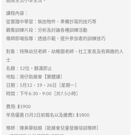
適應主流小學生活。
課程內容：
從實踐中學習：執抬物件、準備抄寫的技巧等
觀看訓練片段：分析及討論各種訓練活動
導師即場指導：透過示範，提升參加者的訓練技巧
對象：特殊幼兒老師、幼稚園老師、社工家長及有興趣的人
士
名額：12位，額滿即止
地點：灣仔助展會【實體課］
日期：5月12、19、26日［星期一］
時間：下午6:30 – 9:00［共7.5小時］
費用: $1900
早鳥優惠 (5月2日前報名以及繳費): $1800
導師：陳美華姑娘〔助展會兒童發展培訓導師］