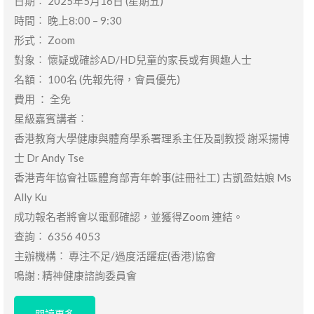
日期︰ 2025年5月16日 (星期五)
時間︰ 晚上8:00 – 9:30
形式︰ Zoom
對象︰ 懷疑或確診AD/HD兒童的家長或有興趣人士
名額︰ 100名 (先報先得，會員優先)
費用 ： 全免
星級嘉賓講者︰
香港教育大學健康與體育學系署理系主任及副教授 謝采揚博
士 Dr Andy Tse
香港青年協會社區體育部青年幹事(註冊社工) 古凱盈姑娘 Ms
Ally Ku
成功報名者將會以電郵確認，並獲得Zoom 連結。
查詢︰ 6356 4053
主辦機構︰ 專注不足/過度活躍症(香港)協會
鳴謝 : 精神健康諮詢委員會
閱讀更多