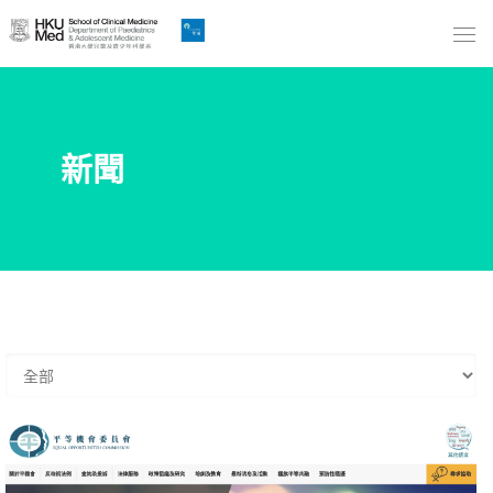
Skip
to
Main
Content
跳
新聞
到
主
要
內
容