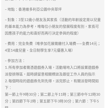
– 地點：香港維多利亞公園中央草坪
– 對象：3至12歲小朋友及其家長（活動的年齡設定是以兒童
的基本能力為參考，唯每位小朋友的發展程度有別，家長可
因應孩子的能力和喜好而再行決定參與的程度）
– 費用：完全免費（唯參加花展需繳付入場費——全費14元；
4至14歲兒童、全日制學生享7元優惠入場）
– 參加方法：
1. 所有參加者需憑遊戲券入場，活動場地入口將設置遊戲券
派發排隊區，屆時請留意相關標誌及跟從工作人員的指示
2. 每個時段的遊戲券先到先得，派完即止，有關派發時間如
下：
第一節上午9時30分；第二節上午11時；第三節中午12時30
分；第四節下午2時；第五節下午3時30分；第六節：下午5
時