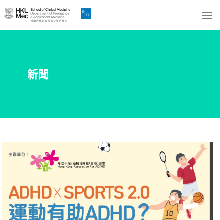
Skip
to
Main
Content
跳
新聞
到
主
要
內
容