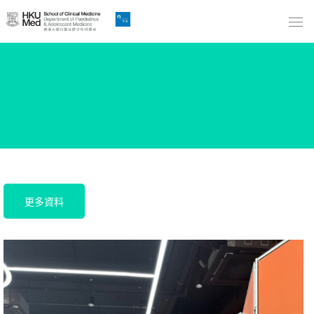
Skip
to
Main
Content
跳
到
主
要
內
容
更多資料