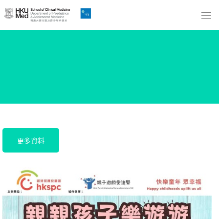
Skip
to
Main
Content
跳
到
主
要
內
容
更多資料