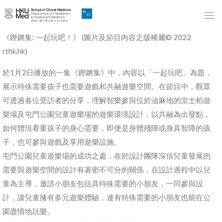
Skip
to
Main
《鏗鏘集: 一起玩吧！》 (圖片及節目內容之版權屬© 2022
Content
rthk.hk)
跳
於1月2日播放的一集《鏗鏘集》中，內容以「一起玩吧」為題，
到
展示特殊需要孩子也需要遊戲和共融遊樂空間。在節目中，觀眾
主
可透過各位受訪者的分享，理解智樂參與位於油麻地的京士柏遊
要
樂場及屯門公園兒童遊樂場的遊樂環境設計，以共融為出發點，
內
如何體現看重孩子的身心需要，即便是身體殘障或身具智障的孩
容
子，也可參與遊戲及享用遊樂設施。
屯門公園兒童遊樂場的成功之處，在於設計團隊深信兒童發展的
需要與遊樂空間的設計有著密不可分的關係，在設計過程中以兒
童為主導，邀請小朋友包括具特殊需要的小朋友，一同參與設
計，讓兒童擁有多元遊樂體驗，連有特殊需要的小朋友也能在公
園盡情地玩樂。